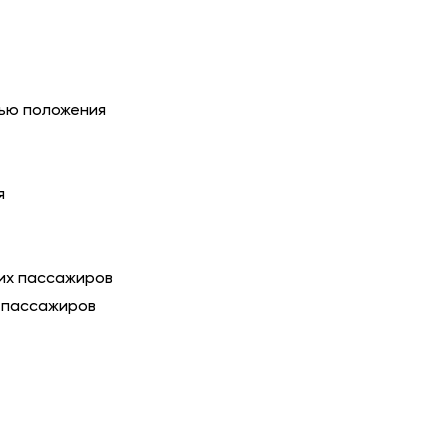
тью положения
я
них пассажиров
х пассажиров