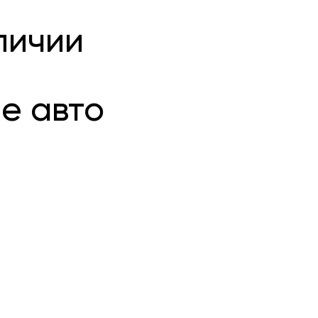
личии
е авто