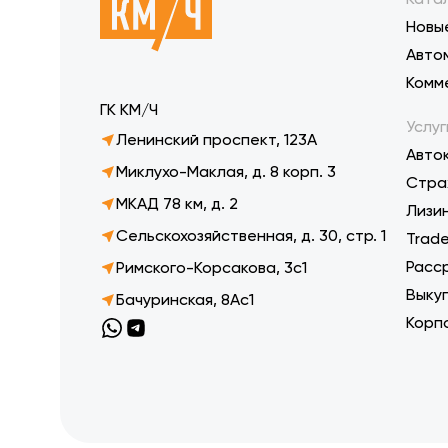
Новы
Авто
Комм
ГК КМ/Ч
Услуг
Ленинский проспект, 123А
Авто
Миклухо-Маклая, д. 8 корп. 3
Стра
МКАД 78 км, д. 2
Лизи
Сельскохозяйственная, д. 30, стр. 1
Trade
Расс
Римского-Корсакова, 3с1
Выку
Бачуринская, 8Ас1
Корп