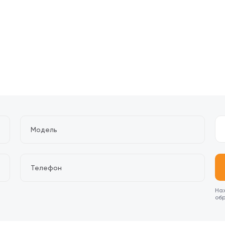
Наж
об