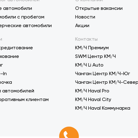
е автомобили
Открытые вакансии
мобили с пробегом
Новости
ерческие автомобили
Акции
и
Контакты
кредитование
КМ/Ч Премиум
хование
SWM Центр КМ/Ч
нг
KM/Ч Li Auto
-In
Чанган Центр КМ/Ч-Юг
рочка
Чанган Центр КМ/Ч-Севе
п автомобилей
КМ/Ч Haval Pro
оративным клиентам
КМ/Ч Haval City
КМ/Ч Haval Коммунарка