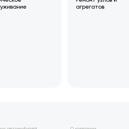
уживание
агрегатов
лог автомобилей
О компании