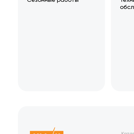
обсл
Ката