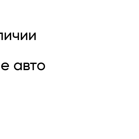
личии
е авто