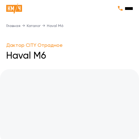
Главная
→
Каталог
→
Haval M6
Дактор CITY Отрадное
Haval M6