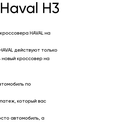
Haval H3
 кроссовера HAVAL на
HAVAL действуют только
 новый кроссовер на
втомобиль по
платеж, который вас
осто автомобиль, а