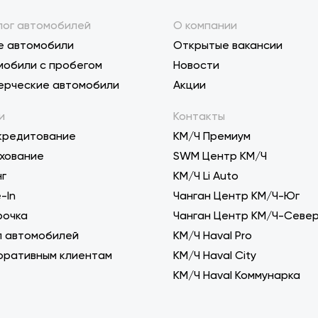
лог автомобилей
О компании
е автомобили
Открытые вакансии
мобили с пробегом
Новости
ерческие автомобили
Акции
и
Контакты
кредитование
КМ/Ч Премиум
хование
SWM Центр КМ/Ч
нг
KM/Ч Li Auto
-In
Чанган Центр КМ/Ч-Юг
рочка
Чанган Центр КМ/Ч-Севе
п автомобилей
КМ/Ч Haval Pro
оративным клиентам
КМ/Ч Haval City
КМ/Ч Haval Коммунарка