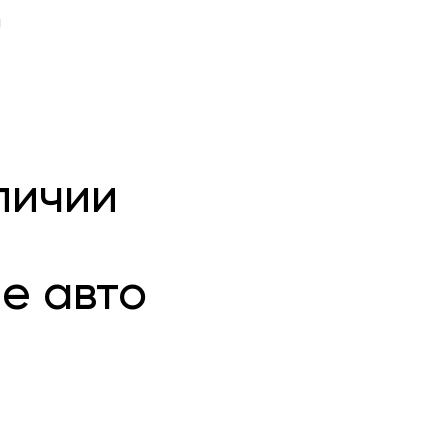
!
личии
е авто