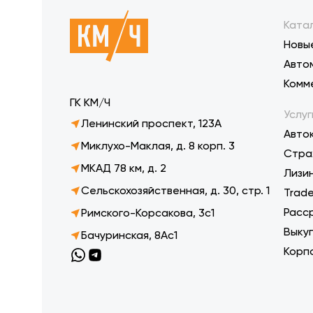
Ката
Новы
Авто
Комм
ГК КМ/Ч
Услуг
Ленинский проспект, 123А
Авто
Миклухо-Маклая, д. 8 корп. 3
Стра
МКАД 78 км, д. 2
Лизи
Сельскохозяйственная, д. 30, стр. 1
Trade
Расс
Римского-Корсакова, 3с1
Выку
Бачуринская, 8Ас1
Корп