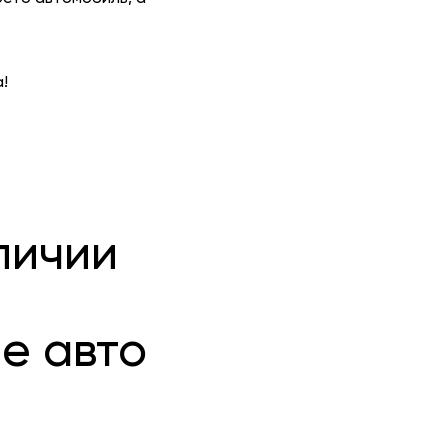
!
личии
е авто