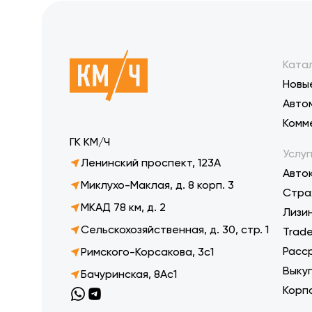
Ката
Новы
Авто
Комм
ГК КМ/Ч
Услуг
Ленинский проспект, 123А
Авто
Миклухо-Маклая, д. 8 корп. 3
Стра
МКАД 78 км, д. 2
Лизи
Сельскохозяйственная, д. 30, стр. 1
Trade
Расс
Римского-Корсакова, 3с1
Выку
Бачуринская, 8Ас1
Корп