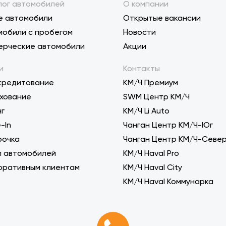
лог автомобилей
О компании
е автомобили
Открытые вакансии
мобили с пробегом
Новости
ерческие автомобили
Акции
и
Контакты
кредитование
КМ/Ч Премиум
хование
SWM Центр КМ/Ч
нг
KM/Ч Li Auto
-In
Чанган Центр КМ/Ч-Юг
рочка
Чанган Центр КМ/Ч-Севе
п автомобилей
КМ/Ч Haval Pro
оративным клиентам
КМ/Ч Haval City
КМ/Ч Haval Коммунарка