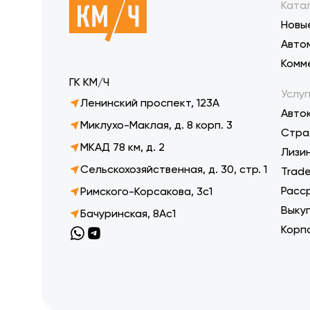
Ката
Новы
Авто
Комм
ГК КМ/Ч
Услуг
Ленинский проспект, 123А
Авто
Миклухо-Маклая, д. 8 корп. 3
Стра
МКАД 78 км, д. 2
Лизи
Сельскохозяйственная, д. 30, стр. 1
Trade
Расс
Римского-Корсакова, 3с1
Выку
Бачуринская, 8Ас1
Корп