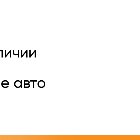
личии
е авто