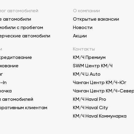
лог автомобилей
О компании
е автомобили
Открытые вакансии
мобили с пробегом
Новости
ерческие автомобили
Акции
и
Контакты
кредитование
КМ/Ч Премиум
хование
SWM Центр КМ/Ч
нг
KM/Ч Li Auto
-In
Чанган Центр КМ/Ч-Юг
рочка
Чанган Центр КМ/Ч-Севе
п автомобилей
КМ/Ч Haval Pro
оративным клиентам
КМ/Ч Haval City
КМ/Ч Haval Коммунарка