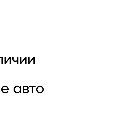
!
личии
е авто