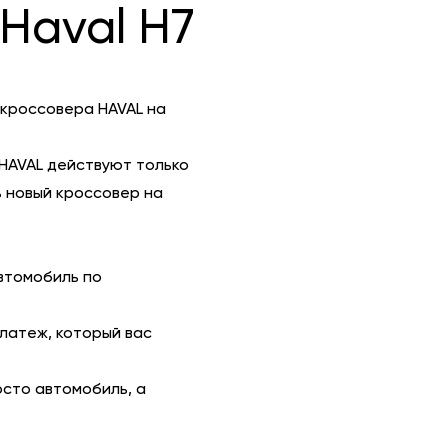
Haval H7
 кроссовера HAVAL на
HAVAL действуют только
 новый кроссовер на
втомобиль по
платеж, который вас
осто автомобиль, а