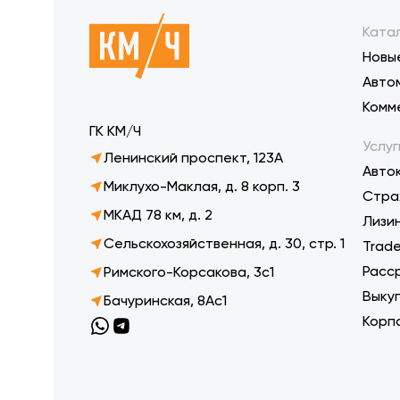
Ката
Новы
Авто
Комм
ГК КМ/Ч
Услуг
Ленинский проспект, 123А
Авто
Миклухо-Маклая, д. 8 корп. 3
Стра
МКАД 78 км, д. 2
Лизи
Сельскохозяйственная, д. 30, стр. 1
Trade
Расс
Римского-Корсакова, 3с1
Выку
Бачуринская, 8Ас1
Корп