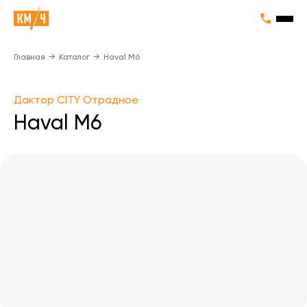
Главная
→
Каталог
→
Haval M6
Дактор CITY Отрадное
Haval M6