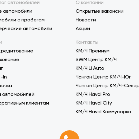
лог автомобилей
О компании
е автомобили
Открытые вакансии
мобили с пробегом
Новости
ерческие автомобили
Акции
и
Контакты
кредитование
КМ/Ч Премиум
хование
SWM Центр КМ/Ч
нг
KM/Ч Li Auto
-In
Чанган Центр КМ/Ч-Юг
рочка
Чанган Центр КМ/Ч-Севе
п автомобилей
КМ/Ч Haval Pro
оративным клиентам
КМ/Ч Haval City
КМ/Ч Haval Коммунарка