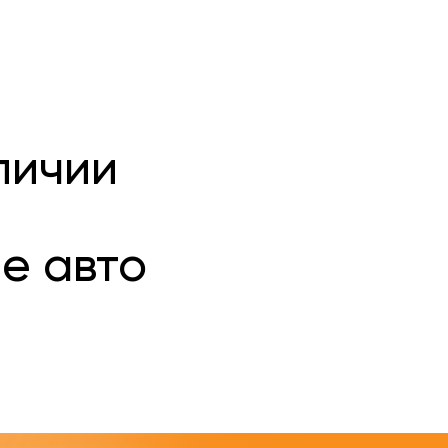
личии
е авто