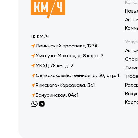
Ката
Новы
Авто
Комм
ГК КМ/Ч
Услуг
Ленинский проспект, 123А
Авто
Миклухо-Маклая, д. 8 корп. 3
Стра
МКАД 78 км, д. 2
Лизи
Сельскохозяйственная, д. 30, стр. 1
Trade
Расс
Римского-Корсакова, 3с1
Выку
Бачуринская, 8Ас1
Корп