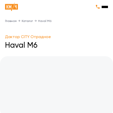
Главная
→
Каталог
→
Haval M6
Дактор CITY Отрадное
Haval M6