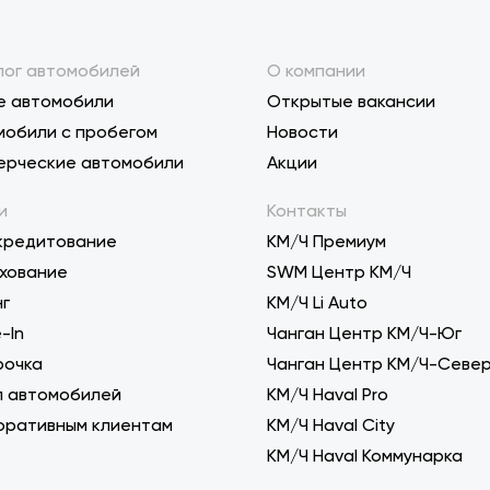
лог автомобилей
О компании
е автомобили
Открытые вакансии
мобили с пробегом
Новости
ерческие автомобили
Акции
и
Контакты
кредитование
КМ/Ч Премиум
хование
SWM Центр КМ/Ч
нг
KM/Ч Li Auto
-In
Чанган Центр КМ/Ч-Юг
рочка
Чанган Центр КМ/Ч-Севе
п автомобилей
КМ/Ч Haval Pro
оративным клиентам
КМ/Ч Haval City
КМ/Ч Haval Коммунарка