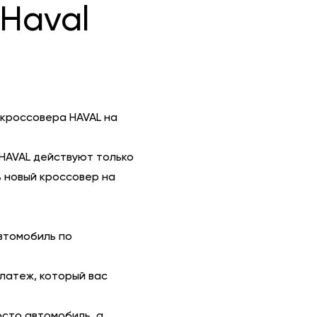
Haval
 кроссовера HAVAL на
HAVAL действуют только
 новый кроссовер на
втомобиль по
платеж, который вас
осто автомобиль, а