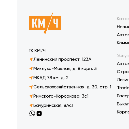
Ката
Новы
Авто
Комм
ГК КМ/Ч
Услуг
Ленинский проспект, 123А
Авто
Миклухо-Маклая, д. 8 корп. 3
Стра
МКАД 78 км, д. 2
Лизи
Сельскохозяйственная, д. 30, стр. 1
Trade
Расс
Римского-Корсакова, 3с1
Выку
Бачуринская, 8Ас1
Корп