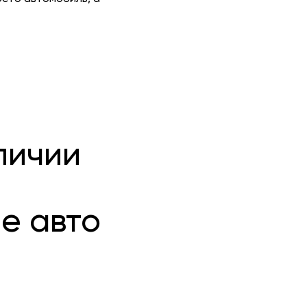
личии
е авто