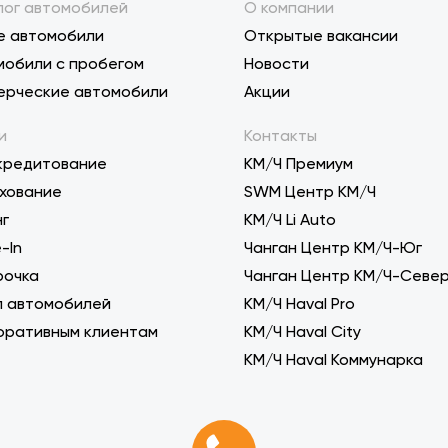
лог автомобилей
О компании
е автомобили
Открытые вакансии
мобили с пробегом
Новости
ерческие автомобили
Акции
и
Контакты
кредитование
КМ/Ч Премиум
хование
SWM Центр КМ/Ч
нг
KM/Ч Li Auto
-In
Чанган Центр КМ/Ч-Юг
рочка
Чанган Центр КМ/Ч-Севе
п автомобилей
КМ/Ч Haval Pro
оративным клиентам
КМ/Ч Haval City
КМ/Ч Haval Коммунарка