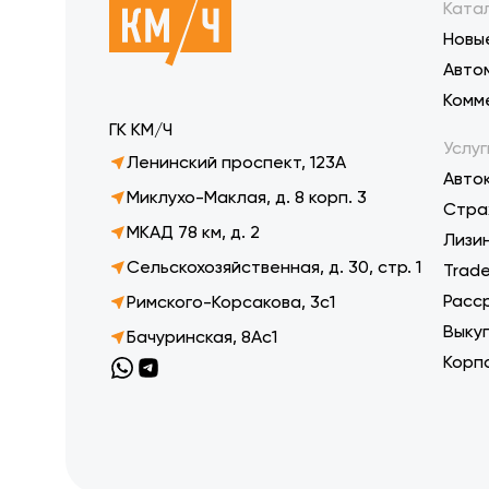
Ката
Новы
Авто
Комм
ГК КМ/Ч
Услуг
Ленинский проспект, 123А
Авто
Миклухо-Маклая, д. 8 корп. 3
Стра
МКАД 78 км, д. 2
Лизи
Сельскохозяйственная, д. 30, стр. 1
Trade
Расс
Римского-Корсакова, 3с1
Выку
Бачуринская, 8Ас1
Корп