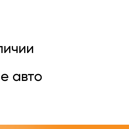
личии
е авто