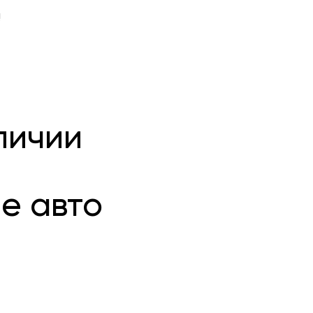
!
личии
е авто