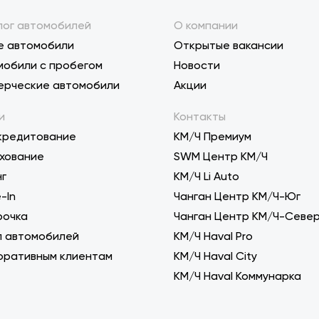
лог автомобилей
О компании
е автомобили
Открытые вакансии
мобили с пробегом
Новости
ерческие автомобили
Акции
и
Контакты
кредитование
КМ/Ч Премиум
хование
SWM Центр КМ/Ч
нг
KM/Ч Li Auto
-In
Чанган Центр КМ/Ч-Юг
рочка
Чанган Центр КМ/Ч-Севе
п автомобилей
КМ/Ч Haval Pro
оративным клиентам
КМ/Ч Haval City
КМ/Ч Haval Коммунарка