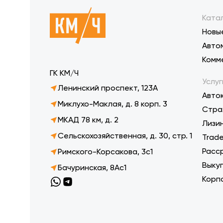
Ката
Новы
Авто
Комм
ГК КМ/Ч
Услуг
Ленинский проспект, 123А
Авто
Миклухо-Маклая, д. 8 корп. 3
Стра
МКАД 78 км, д. 2
Лизи
Сельскохозяйственная, д. 30, стр. 1
Trade
Расс
Римского-Корсакова, 3с1
Выку
Бачуринская, 8Ас1
Корп