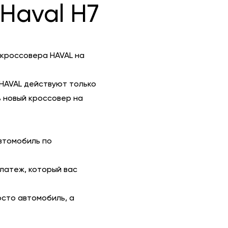
Haval H7
 кроссовера HAVAL на
HAVAL действуют только
 новый кроссовер на
втомобиль по
платеж, который вас
осто автомобиль, а