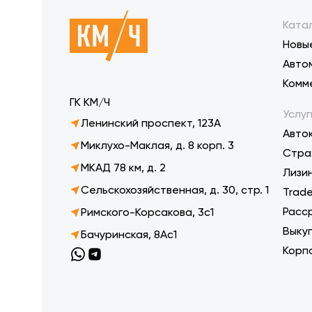
Ката
Новы
Авто
Комм
ГК КМ/Ч
Услуг
Ленинский проспект, 123А
Авто
Миклухо-Маклая, д. 8 корп. 3
Стра
МКАД 78 км, д. 2
Лизи
Сельскохозяйственная, д. 30, стр. 1
Trade
Расс
Римского-Корсакова, 3с1
Выку
Бачуринская, 8Ас1
Корп