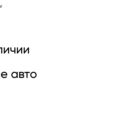
!
личии
е авто