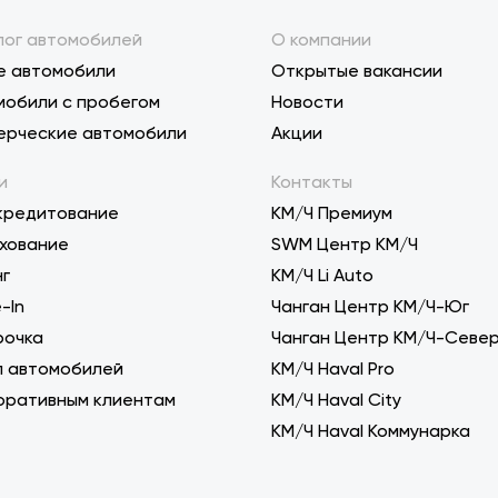
лог автомобилей
О компании
е автомобили
Открытые вакансии
мобили с пробегом
Новости
ерческие автомобили
Акции
и
Контакты
кредитование
КМ/Ч Премиум
хование
SWM Центр КМ/Ч
нг
KM/Ч Li Auto
-In
Чанган Центр КМ/Ч-Юг
рочка
Чанган Центр КМ/Ч-Севе
п автомобилей
КМ/Ч Haval Pro
оративным клиентам
КМ/Ч Haval City
КМ/Ч Haval Коммунарка