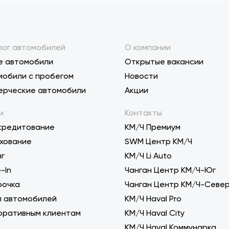
лог автомобилей
О компании
е автомобили
Открытые вакансии
мобили с пробегом
Новости
ерческие автомобили
Акции
и
Контакты
кредитование
КМ/Ч Премиум
хование
SWM Центр КМ/Ч
нг
KM/Ч Li Auto
-In
Чанган Центр КМ/Ч-Юг
рочка
Чанган Центр КМ/Ч-Севе
п автомобилей
КМ/Ч Haval Pro
оративным клиентам
КМ/Ч Haval City
КМ/Ч Haval Коммунарка