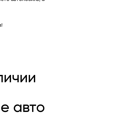
!
личии
е авто