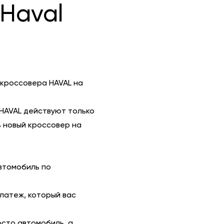
Haval
 кроссовера HAVAL на
HAVAL действуют только
 новый кроссовер на
втомобиль по
платеж, который вас
осто автомобиль, а