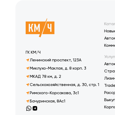
Ката
Новы
Авто
Комм
ГК КМ/Ч
Услуг
Ленинский проспект, 123А
Авто
Миклухо-Маклая, д. 8 корп. 3
Стра
МКАД 78 км, д. 2
Лизи
Сельскохозяйственная, д. 30, стр. 1
Trade
Расс
Римского-Корсакова, 3с1
Выку
Бачуринская, 8Ас1
Корп