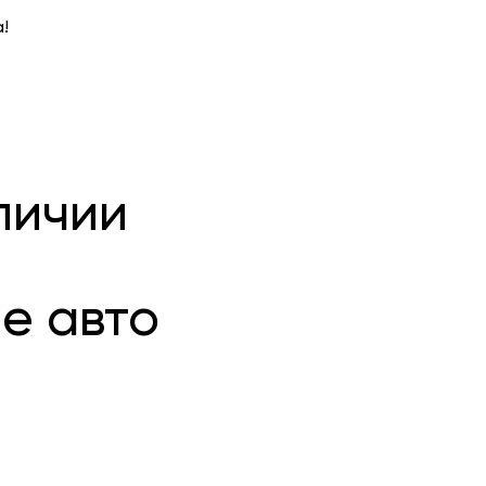
!
личии
е авто