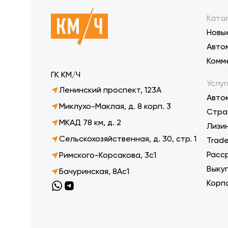
Ката
Новы
Авто
Комм
ГК КМ/Ч
Услуг
Ленинский проспект, 123А
Авто
Миклухо-Маклая, д. 8 корп. 3
Стра
МКАД 78 км, д. 2
Лизи
Сельскохозяйственная, д. 30, стр. 1
Trade
Расс
Римского-Корсакова, 3с1
Выку
Бачуринская, 8Ас1
Корп