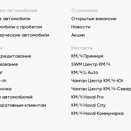
лог автомобилей
О компании
е автомобили
Открытые вакансии
мобили с пробегом
Новости
ерческие автомобили
Акции
и
Контакты
кредитование
КМ/Ч Премиум
хование
SWM Центр КМ/Ч
нг
KM/Ч Li Auto
-In
Чанган Центр КМ/Ч-Юг
рочка
Чанган Центр КМ/Ч-Севе
п автомобилей
КМ/Ч Haval Pro
оративным клиентам
КМ/Ч Haval City
КМ/Ч Haval Коммунарка