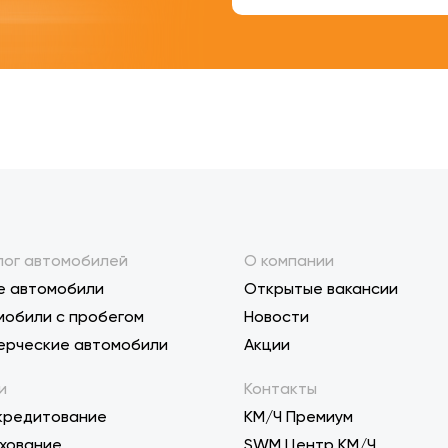
лог автомобилей
О компании
е автомобили
Открытые вакансии
мобили с пробегом
Новости
ерческие автомобили
Акции
и
Контакты
кредитование
КМ/Ч Премиум
хование
SWM Центр КМ/Ч